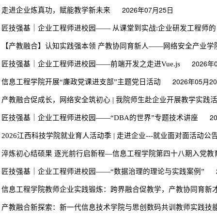
·
2026年07月25日
走进企业炼真功，赋能教学新未来
·
匠技强基｜企业工程师进校园—— 从课堂到实战:企业研发工程师的「
·
【产教融合】认知实践强本领 产教协同育新人——网络安全产业学院认
·
2026年
匠技强基｜企业工程师进校园——前端开发之走进Vue.js
·
2026年05月2
信息工程学院开展“廉政党课进支部”主题党日活动
·
产教融合促成长，网络安全筑初心 | 我院师生赴企业开展教学实践
·
2
匠技强基｜企业工程师进校园——“DBA的世界”专题技术讲座
·
2026江西科技学院就业育人活动季 | 走进企业---就业面对面活动公
·
淬炼初心结硕果 逐光前行启新程—信息工程学院第四十八期入党教
·
匠技强基｜企业工程师进校园——“数据治理的理论与实践案例”
·
信息工程学院教师企业实践锻炼：跨界融合促教学，产教协同育新
·
产教融合新探索：新一代信息技术学院与思创数码共训教师实践技