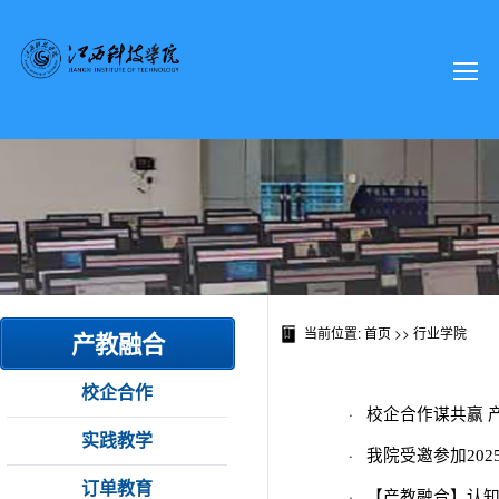
当前位置:
首页
>>
行业学院
产教融合
校企合作
·
校企合作谋共赢 
实践教学
·
我院受邀参加20
订单教育
·
【产教融合】认知