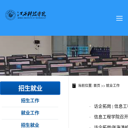
当前位置:
首页
>>
就业工作
招生就业
招生工作
·
访企拓岗 | 信
就业工作
·
信息工程学院召开
招生就业
·
访企拓岗|张海涛